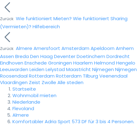
Wie funktioniert Mieten?
Wie funktioniert Sharing
Zurück
(Vermieten)?
Hilfebereich
Almere
Amersfoort
Amsterdam
Apeldoorn
Arnhem
Zurück
Assen
Breda
Den Haag
Deventer
Doetinchem
Dordrecht
Eindhoven
Enschede
Groningen
Haarlem
Helmond
Hengelo
Leeuwarden
Leiden
Lelystad
Maastricht
Nijmegen
Nijmegen
Roosendaal
Rotterdam
Rotterdam
Tilburg
Veenendaal
Vlaardingen
Zeist
Zwolle
Alle steden
Startseite
Wohnmobil mieten
Niederlande
Flevoland
Almere
Komfortabler Adria Sport 573 DF für 3 bis 4 Personen.