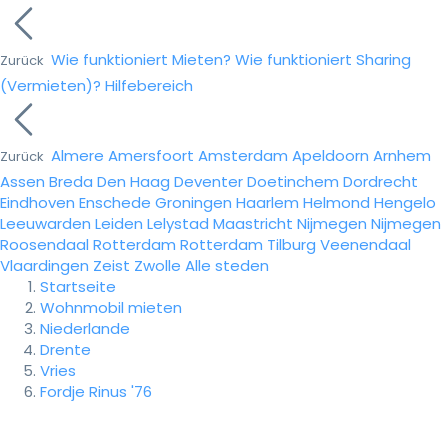
Wie funktioniert Mieten?
Wie funktioniert Sharing
Zurück
(Vermieten)?
Hilfebereich
Almere
Amersfoort
Amsterdam
Apeldoorn
Arnhem
Zurück
Assen
Breda
Den Haag
Deventer
Doetinchem
Dordrecht
Eindhoven
Enschede
Groningen
Haarlem
Helmond
Hengelo
Leeuwarden
Leiden
Lelystad
Maastricht
Nijmegen
Nijmegen
Roosendaal
Rotterdam
Rotterdam
Tilburg
Veenendaal
Vlaardingen
Zeist
Zwolle
Alle steden
Startseite
Wohnmobil mieten
Niederlande
Drente
Vries
Fordje Rinus '76