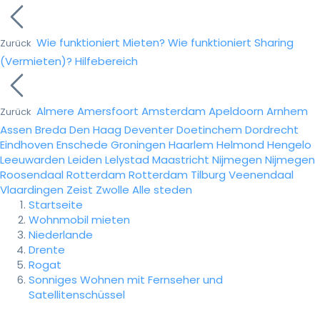
Wie funktioniert Mieten?
Wie funktioniert Sharing
Zurück
(Vermieten)?
Hilfebereich
Almere
Amersfoort
Amsterdam
Apeldoorn
Arnhem
Zurück
Assen
Breda
Den Haag
Deventer
Doetinchem
Dordrecht
Eindhoven
Enschede
Groningen
Haarlem
Helmond
Hengelo
Leeuwarden
Leiden
Lelystad
Maastricht
Nijmegen
Nijmegen
Roosendaal
Rotterdam
Rotterdam
Tilburg
Veenendaal
Vlaardingen
Zeist
Zwolle
Alle steden
Startseite
Wohnmobil mieten
Niederlande
Drente
Rogat
Sonniges Wohnen mit Fernseher und
Satellitenschüssel