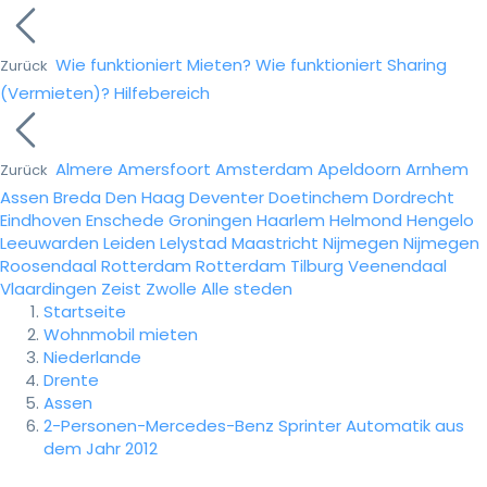
Wie funktioniert Mieten?
Wie funktioniert Sharing
Zurück
(Vermieten)?
Hilfebereich
Almere
Amersfoort
Amsterdam
Apeldoorn
Arnhem
Zurück
Assen
Breda
Den Haag
Deventer
Doetinchem
Dordrecht
Eindhoven
Enschede
Groningen
Haarlem
Helmond
Hengelo
Leeuwarden
Leiden
Lelystad
Maastricht
Nijmegen
Nijmegen
Roosendaal
Rotterdam
Rotterdam
Tilburg
Veenendaal
Vlaardingen
Zeist
Zwolle
Alle steden
Startseite
Wohnmobil mieten
Niederlande
Drente
Assen
2-Personen-Mercedes-Benz Sprinter Automatik aus
dem Jahr 2012