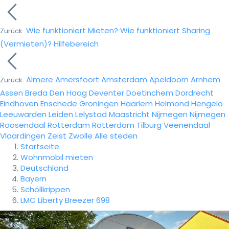
Wie funktioniert Mieten?
Wie funktioniert Sharing
Zurück
(Vermieten)?
Hilfebereich
Almere
Amersfoort
Amsterdam
Apeldoorn
Arnhem
Zurück
Assen
Breda
Den Haag
Deventer
Doetinchem
Dordrecht
Eindhoven
Enschede
Groningen
Haarlem
Helmond
Hengelo
Leeuwarden
Leiden
Lelystad
Maastricht
Nijmegen
Nijmegen
Roosendaal
Rotterdam
Rotterdam
Tilburg
Veenendaal
Vlaardingen
Zeist
Zwolle
Alle steden
Startseite
Wohnmobil mieten
Deutschland
Bayern
Schöllkrippen
LMC Liberty Breezer 698