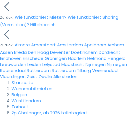
Wie funktioniert Mieten?
Wie funktioniert Sharing
Zurück
(Vermieten)?
Hilfebereich
Almere
Amersfoort
Amsterdam
Apeldoorn
Arnhem
Zurück
Assen
Breda
Den Haag
Deventer
Doetinchem
Dordrecht
Eindhoven
Enschede
Groningen
Haarlem
Helmond
Hengelo
Leeuwarden
Leiden
Lelystad
Maastricht
Nijmegen
Nijmegen
Roosendaal
Rotterdam
Rotterdam
Tilburg
Veenendaal
Vlaardingen
Zeist
Zwolle
Alle steden
Startseite
Wohnmobil mieten
Belgien
Westflandern
Torhout
2p Challenger, ab 2026 teilintegriert