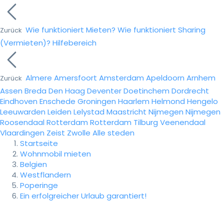
Wie funktioniert Mieten?
Wie funktioniert Sharing
Zurück
(Vermieten)?
Hilfebereich
Almere
Amersfoort
Amsterdam
Apeldoorn
Arnhem
Zurück
Assen
Breda
Den Haag
Deventer
Doetinchem
Dordrecht
Eindhoven
Enschede
Groningen
Haarlem
Helmond
Hengelo
Leeuwarden
Leiden
Lelystad
Maastricht
Nijmegen
Nijmegen
Roosendaal
Rotterdam
Rotterdam
Tilburg
Veenendaal
Vlaardingen
Zeist
Zwolle
Alle steden
Startseite
Wohnmobil mieten
Belgien
Westflandern
Poperinge
Ein erfolgreicher Urlaub garantiert!