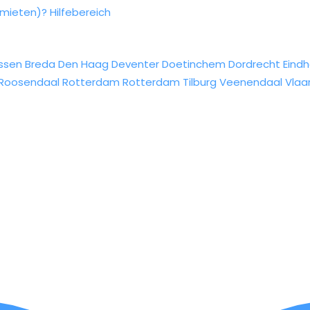
rmieten)?
Hilfebereich
ssen
Breda
Den Haag
Deventer
Doetinchem
Dordrecht
Eind
Roosendaal
Rotterdam
Rotterdam
Tilburg
Veenendaal
Vlaa