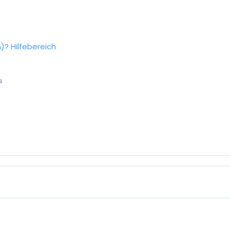
n)?
Hilfebereich
s