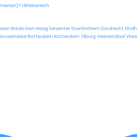
rmieten)?
Hilfebereich
ssen
Breda
Den Haag
Deventer
Doetinchem
Dordrecht
Eind
Roosendaal
Rotterdam
Rotterdam
Tilburg
Veenendaal
Vlaa