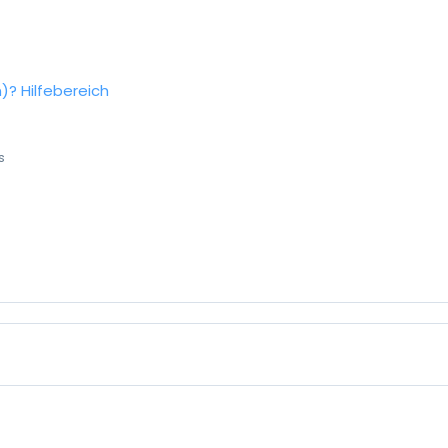
n)?
Hilfebereich
s