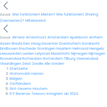
Wie funktioniert Mieten?
Wie funktioniert Sharing
Zurück
(Vermieten)?
Hilfebereich
Almere
Amersfoort
Amsterdam
Apeldoorn
Arnhem
Zurück
Assen
Breda
Den Haag
Deventer
Doetinchem
Dordrecht
Eindhoven
Enschede
Groningen
Haarlem
Helmond
Hengelo
Leeuwarden
Leiden
Lelystad
Maastricht
Nijmegen
Nijmegen
Roosendaal
Rotterdam
Rotterdam
Tilburg
Veenendaal
Vlaardingen
Zeist
Zwolle
Alle steden
Startseite
Wohnmobil mieten
Belgien
Ostflandern
Sint-Lievens-Houtem
6 P Benimar Tessoro integriert ab 2024