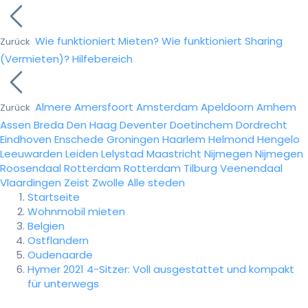
Wie funktioniert Mieten?
Wie funktioniert Sharing
Zurück
(Vermieten)?
Hilfebereich
Almere
Amersfoort
Amsterdam
Apeldoorn
Arnhem
Zurück
Assen
Breda
Den Haag
Deventer
Doetinchem
Dordrecht
Eindhoven
Enschede
Groningen
Haarlem
Helmond
Hengelo
Leeuwarden
Leiden
Lelystad
Maastricht
Nijmegen
Nijmegen
Roosendaal
Rotterdam
Rotterdam
Tilburg
Veenendaal
Vlaardingen
Zeist
Zwolle
Alle steden
Startseite
Wohnmobil mieten
Belgien
Ostflandern
Oudenaarde
Hymer 2021 4-Sitzer: Voll ausgestattet und kompakt
für unterwegs