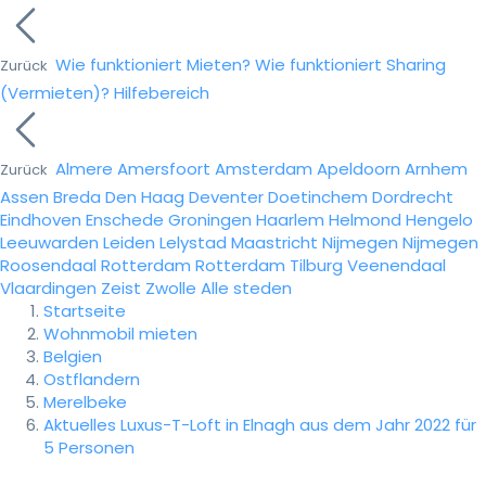
Wie funktioniert Mieten?
Wie funktioniert Sharing
Zurück
(Vermieten)?
Hilfebereich
Almere
Amersfoort
Amsterdam
Apeldoorn
Arnhem
Zurück
Assen
Breda
Den Haag
Deventer
Doetinchem
Dordrecht
Eindhoven
Enschede
Groningen
Haarlem
Helmond
Hengelo
Leeuwarden
Leiden
Lelystad
Maastricht
Nijmegen
Nijmegen
Roosendaal
Rotterdam
Rotterdam
Tilburg
Veenendaal
Vlaardingen
Zeist
Zwolle
Alle steden
Startseite
Wohnmobil mieten
Belgien
Ostflandern
Merelbeke
Aktuelles Luxus-T-Loft in Elnagh aus dem Jahr 2022 für
5 Personen