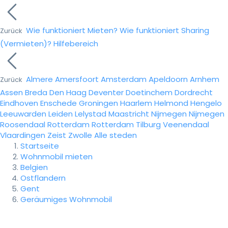
Wie funktioniert Mieten?
Wie funktioniert Sharing
Zurück
(Vermieten)?
Hilfebereich
Almere
Amersfoort
Amsterdam
Apeldoorn
Arnhem
Zurück
Assen
Breda
Den Haag
Deventer
Doetinchem
Dordrecht
Eindhoven
Enschede
Groningen
Haarlem
Helmond
Hengelo
Leeuwarden
Leiden
Lelystad
Maastricht
Nijmegen
Nijmegen
Roosendaal
Rotterdam
Rotterdam
Tilburg
Veenendaal
Vlaardingen
Zeist
Zwolle
Alle steden
Startseite
Wohnmobil mieten
Belgien
Ostflandern
Gent
Geräumiges Wohnmobil