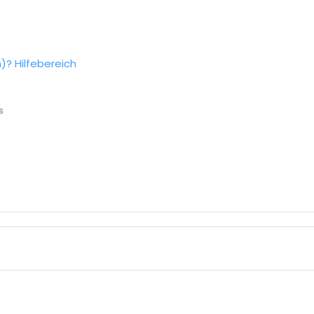
n)?
Hilfebereich
s