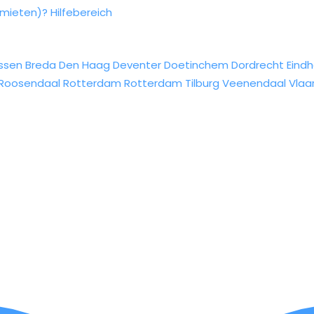
rmieten)?
Hilfebereich
ssen
Breda
Den Haag
Deventer
Doetinchem
Dordrecht
Eind
Roosendaal
Rotterdam
Rotterdam
Tilburg
Veenendaal
Vlaa