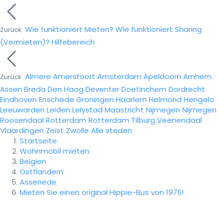
Wie funktioniert Mieten?
Wie funktioniert Sharing
Zurück
(Vermieten)?
Hilfebereich
Almere
Amersfoort
Amsterdam
Apeldoorn
Arnhem
Zurück
Assen
Breda
Den Haag
Deventer
Doetinchem
Dordrecht
Eindhoven
Enschede
Groningen
Haarlem
Helmond
Hengelo
Leeuwarden
Leiden
Lelystad
Maastricht
Nijmegen
Nijmegen
Roosendaal
Rotterdam
Rotterdam
Tilburg
Veenendaal
Vlaardingen
Zeist
Zwolle
Alle steden
Startseite
Wohnmobil mieten
Belgien
Ostflandern
Assenede
Mieten Sie einen original Hippie-Bus von 1976!