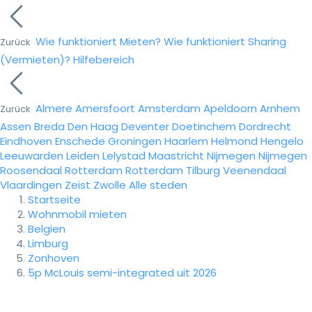
Wie funktioniert Mieten?
Wie funktioniert Sharing
Zurück
(Vermieten)?
Hilfebereich
Almere
Amersfoort
Amsterdam
Apeldoorn
Arnhem
Zurück
Assen
Breda
Den Haag
Deventer
Doetinchem
Dordrecht
Eindhoven
Enschede
Groningen
Haarlem
Helmond
Hengelo
Leeuwarden
Leiden
Lelystad
Maastricht
Nijmegen
Nijmegen
Roosendaal
Rotterdam
Rotterdam
Tilburg
Veenendaal
Vlaardingen
Zeist
Zwolle
Alle steden
Startseite
Wohnmobil mieten
Belgien
Limburg
Zonhoven
5p McLouis semi-integrated uit 2026