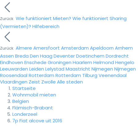
Wie funktioniert Mieten?
Wie funktioniert Sharing
Zurück
(Vermieten)?
Hilfebereich
Almere
Amersfoort
Amsterdam
Apeldoorn
Arnhem
Zurück
Assen
Breda
Den Haag
Deventer
Doetinchem
Dordrecht
Eindhoven
Enschede
Groningen
Haarlem
Helmond
Hengelo
Leeuwarden
Leiden
Lelystad
Maastricht
Nijmegen
Nijmegen
Roosendaal
Rotterdam
Rotterdam
Tilburg
Veenendaal
Vlaardingen
Zeist
Zwolle
Alle steden
Startseite
Wohnmobil mieten
Belgien
Flämisch-Brabant
Londerzeel
7p Fiat alcove uit 2016