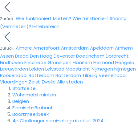
Wie funktioniert Mieten?
Wie funktioniert Sharing
Zurück
(Vermieten)?
Hilfebereich
Almere
Amersfoort
Amsterdam
Apeldoorn
Arnhem
Zurück
Assen
Breda
Den Haag
Deventer
Doetinchem
Dordrecht
Eindhoven
Enschede
Groningen
Haarlem
Helmond
Hengelo
Leeuwarden
Leiden
Lelystad
Maastricht
Nijmegen
Nijmegen
Roosendaal
Rotterdam
Rotterdam
Tilburg
Veenendaal
Vlaardingen
Zeist
Zwolle
Alle steden
Startseite
Wohnmobil mieten
Belgien
Flämisch-Brabant
Boortmeerbeek
4p Challenger semi-integrated uit 2024