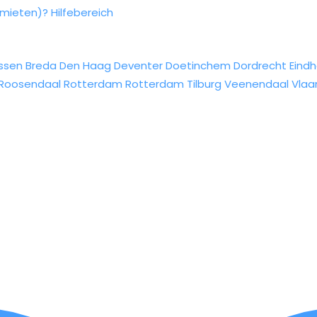
rmieten)?
Hilfebereich
ssen
Breda
Den Haag
Deventer
Doetinchem
Dordrecht
Eind
Roosendaal
Rotterdam
Rotterdam
Tilburg
Veenendaal
Vlaa