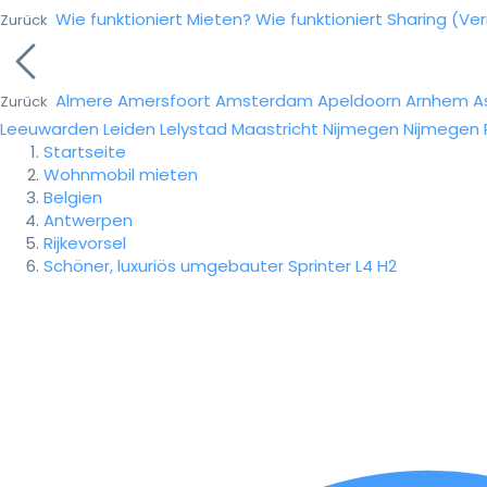
Wie funktioniert Mieten?
Wie funktioniert Sharing (Ve
Zurück
Almere
Amersfoort
Amsterdam
Apeldoorn
Arnhem
A
Zurück
Leeuwarden
Leiden
Lelystad
Maastricht
Nijmegen
Nijmegen
Startseite
Wohnmobil mieten
Belgien
Antwerpen
Rijkevorsel
Schöner, luxuriös umgebauter Sprinter L4 H2