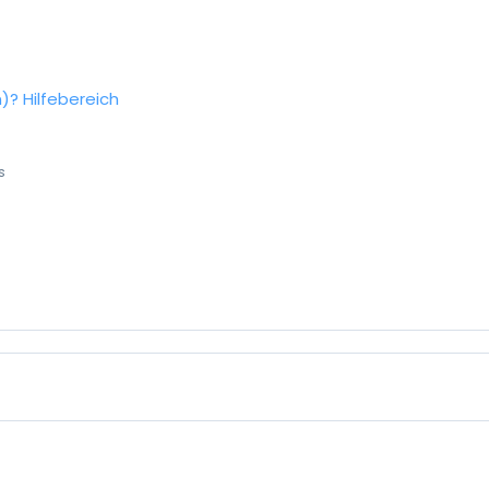
n)?
Hilfebereich
s