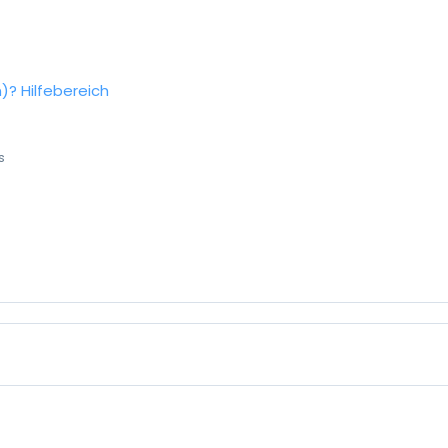
n)?
Hilfebereich
s