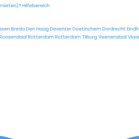
rmieten)?
Hilfebereich
ssen
Breda
Den Haag
Deventer
Doetinchem
Dordrecht
Eind
Roosendaal
Rotterdam
Rotterdam
Tilburg
Veenendaal
Vlaa