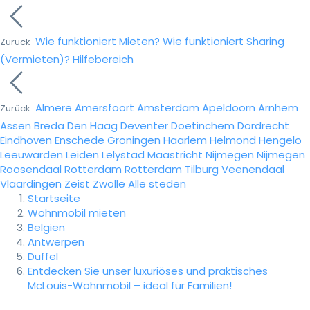
Wie funktioniert Mieten?
Wie funktioniert Sharing
Zurück
(Vermieten)?
Hilfebereich
Almere
Amersfoort
Amsterdam
Apeldoorn
Arnhem
Zurück
Assen
Breda
Den Haag
Deventer
Doetinchem
Dordrecht
Eindhoven
Enschede
Groningen
Haarlem
Helmond
Hengelo
Leeuwarden
Leiden
Lelystad
Maastricht
Nijmegen
Nijmegen
Roosendaal
Rotterdam
Rotterdam
Tilburg
Veenendaal
Vlaardingen
Zeist
Zwolle
Alle steden
Startseite
Wohnmobil mieten
Belgien
Antwerpen
Duffel
Entdecken Sie unser luxuriöses und praktisches
McLouis-Wohnmobil – ideal für Familien!