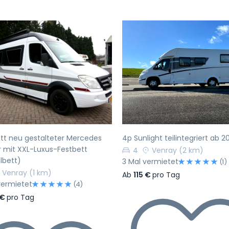
rherige
Nächste
Vorherige
tt neu gestalteter Mercedes
4p Sunlight teilintegriert ab 2
r mit XXL-Luxus-Festbett
4
Venray
(2 km)
lbett)
3 Mal vermietet
(1)
Venray
(1 km)
Ab
115 €
pro Tag
vermietet
(4)
 €
pro Tag