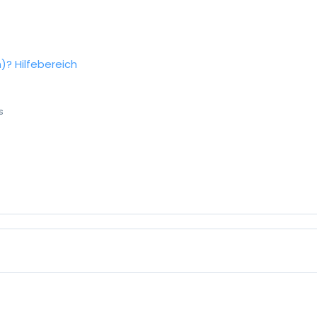
n)?
Hilfebereich
s