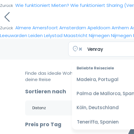
Wie funktioniert Mieten?
Wie funktioniert Sharing (Ve
Zurück
Almere
Amersfoort
Amsterdam
Apeldoorn
Arnhem
A
Zurück
Leeuwarden
Leiden
Lelystad
Maastricht
Nijmegen
Nijmegen
Beliebte Reiseziele
Finde das ideale Wohnmobil für
deine Reise
Madeira, Portugal
Sortieren nach
Palma de Mallorca, Span
Köln, Deutschland
Teneriffa, Spanien
Preis pro Tag