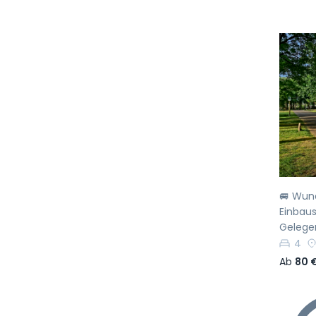
Vo
🚐 Wun
Einbaus
Gelegen
4
Ab
80 