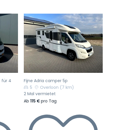
Nächste
Vorherige
Nächste
 für 4
Fijne Adria camper 5p
5
Overloon
(7 km)
2 Mal vermietet
Ab
115 €
pro Tag