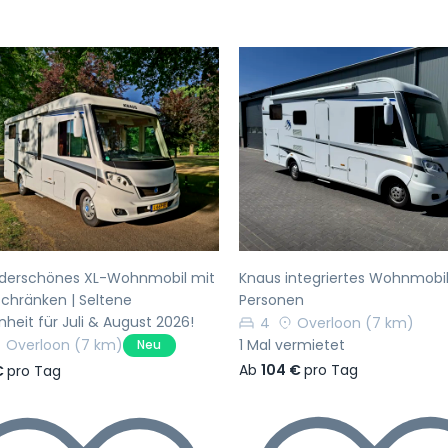
rherige
Nächste
Vorherige
derschönes XL-Wohnmobil mit
Knaus integriertes Wohnmobil
chränken | Seltene
Personen
heit für Juli & August 2026!
4
Overloon
(7 km)
Overloon
(7 km)
1 Mal vermietet
Neu
Ab
104 €
pro Tag
€
pro Tag