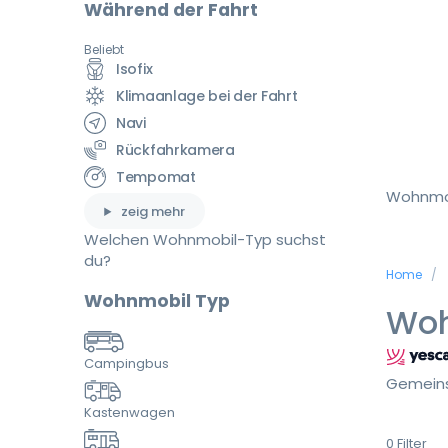
Während der Fahrt
Beliebt
Isofix
Klimaanlage bei der Fahrt
Navi
Rückfahrkamera
Tempomat
Wohnmo
zeig mehr
Welchen Wohnmobil-Typ suchst
du?
Home
Wohnmobil Typ
Woh
Campingbus
Gemeins
Kastenwagen
0
Filter