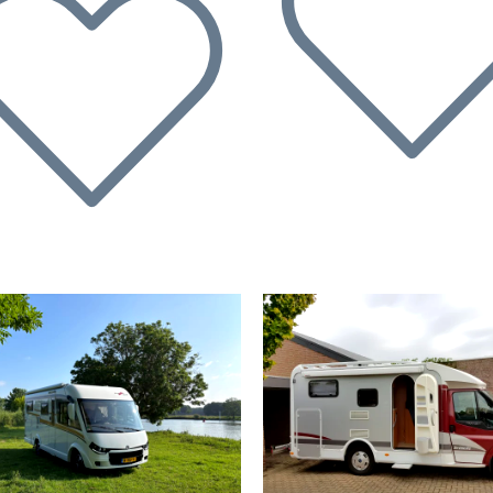
rherige
Nächste
Vorherige