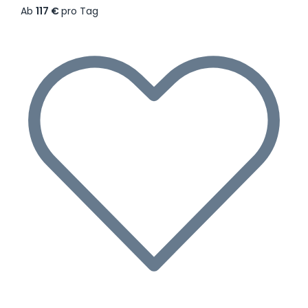
Ab
117 €
pro Tag