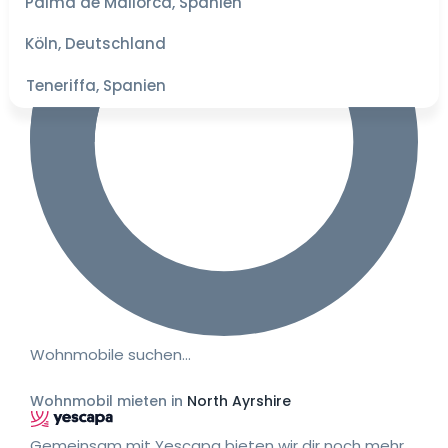
Palma de Mallorca, Spanien
besten
Preise
Köln, Deutschland
Teneriffa, Spanien
Wohnmobile suchen…
Wohnmobil mieten in
North Ayrshire
Gemeinsam mit Yescapa bieten wir dir noch mehr