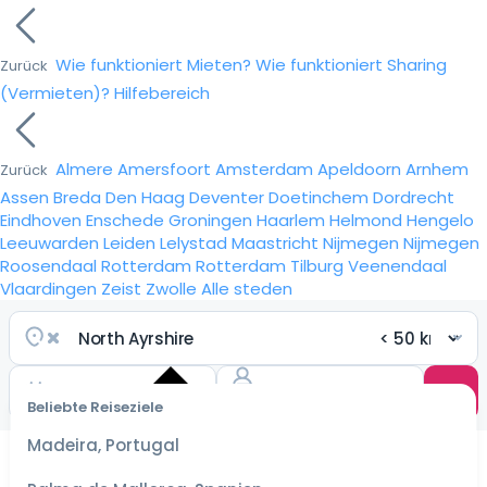
Wie funktioniert Mieten?
Wie funktioniert Sharing
Zurück
(Vermieten)?
Hilfebereich
Almere
Amersfoort
Amsterdam
Apeldoorn
Arnhem
Zurück
Assen
Breda
Den Haag
Deventer
Doetinchem
Dordrecht
Eindhoven
Enschede
Groningen
Haarlem
Helmond
Hengelo
Leeuwarden
Leiden
Lelystad
Maastricht
Nijmegen
Nijmegen
Roosendaal
Rotterdam
Rotterdam
Tilburg
Veenendaal
Vlaardingen
Zeist
Zwolle
Alle steden
Beliebte Reiseziele
Wähle
ein
Madeira, Portugal
Datum
für die