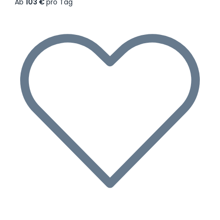
Ab
103 €
pro Tag