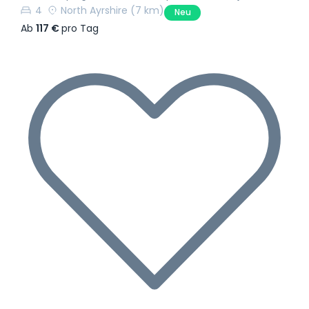
4
North Ayrshire
(7 km)
Neu
Ab
117 €
pro Tag