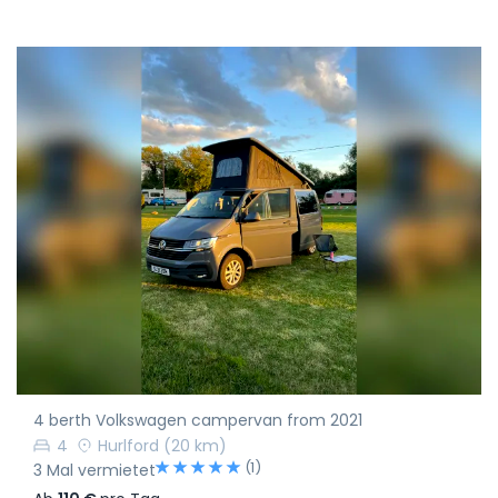
4 berth Volkswagen campervan from 2021
4
Hurlford
(20 km)
(1)
3 Mal vermietet