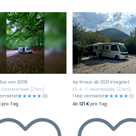
rherige
Nächste
Vorherige
 Bus von 2006
4p Knaus ab 2021 integriert
Oosterstreek
(2 km)
4
Noordwolde
(2 km)
ermietet
1 Mal vermietet
(3)
(1)
€
pro Tag
Ab
121 €
pro Tag