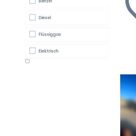
Benzin
Diesel
Flüssiggas
Elektrisch
Vo