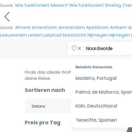
Wie funktioniert Mieten?
Wie funktioniert Sharing (Ve
Zurück
Almere
Amersfoort
Amsterdam
Apeldoorn
Arnhem
A
Zurück
Leeuwarden
Leiden
Lelystad
Maastricht
Nijmegen
Nijmegen
Beliebte Reiseziele
Finde das ideale Wohnmobil für
deine Reise
Madeira, Portugal
Sortieren nach
Palma de Mallorca, Span
Köln, Deutschland
Teneriffa, Spanien
Preis pro Tag