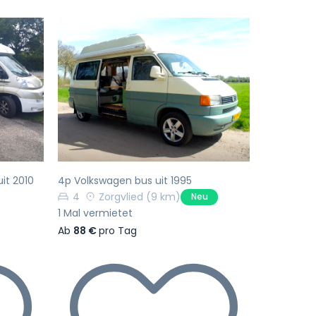
Nächste
Vorherige
Nächste
it 2010
4p Volkswagen bus uit 1995
4
Zorgvlied
(9 km)
Neu
1 Mal vermietet
Ab
88 €
pro Tag