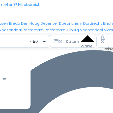
rmieten)?
Hilfebereich
ssen
Breda
Den Haag
Deventer
Doetinchem
Dordrecht
Eind
Roosendaal
Rotterdam
Rotterdam
Tilburg
Veenendaal
Vlaa
Wähle
ein
Datum
für die
besten
Preise
ien