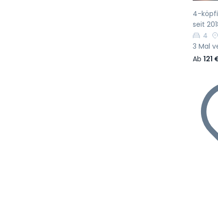
4-köpfi
seit 201
4
3 Mal v
Ab
121 