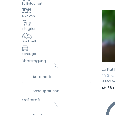
Teilintegriert
Alkoven
Integriert
Vo
Dachzelt
Sonstige
Übertragung
2p Fiat
2
Automatik
9 Mal v
Ab
88 
Schaltgetriebe
Kraftstoff