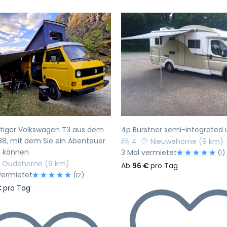
rherige
Nächste
Vorherige
rtiger Volkswagen T3 aus dem
4p Bürstner semi-integrated u
88, mit dem Sie ein Abenteuer
4
Nieuwehorne
(9 km)
n können
3 Mal vermietet
(1)
Oudehorne
(9 km)
Ab
96 €
pro Tag
vermietet
(12)
€
pro Tag