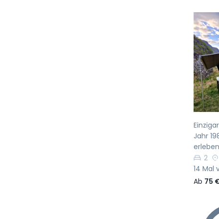
Vo
Einziga
Jahr 19
erlebe
2
14 Mal 
Ab
75 