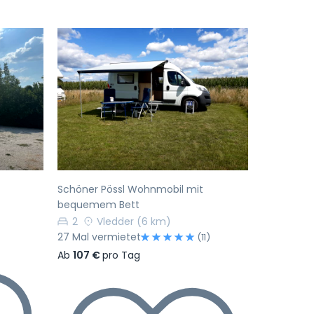
Nächste
Vorherige
Nächste
Schöner Pössl Wohnmobil mit
bequemem Bett
2
Vledder
(6 km)
27 Mal vermietet
(11)
Ab
107 €
pro Tag