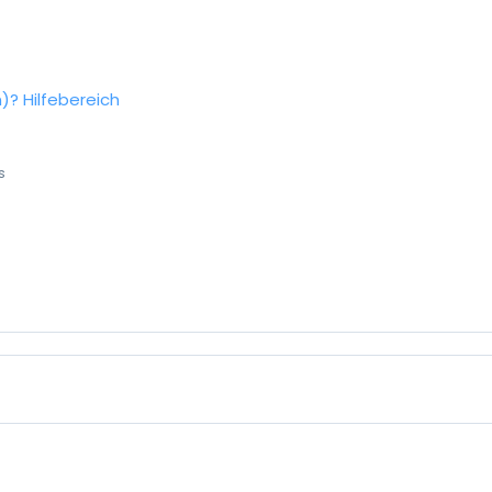
n)?
Hilfebereich
s