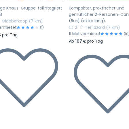
ge Knaus-Gruppe, teilintegriert
Kompakter, praktischer und
8
gemütlicher 2-Personen-Ca
(Bus) (extra lang).
Oldeberkoop
(7 km)
ermietet
2
Ter Idzard
(7 km)
(1)
11 Mal vermietet
(10
€
pro Tag
Ab
107 €
pro Tag