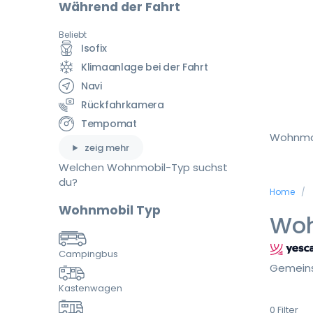
Während der Fahrt
Beliebt
Isofix
Klimaanlage bei der Fahrt
Navi
Rückfahrkamera
Tempomat
Wohnmo
zeig mehr
Welchen Wohnmobil-Typ suchst
du?
Home
Wohnmobil Typ
Woh
Campingbus
Gemeins
Kastenwagen
0
Filter