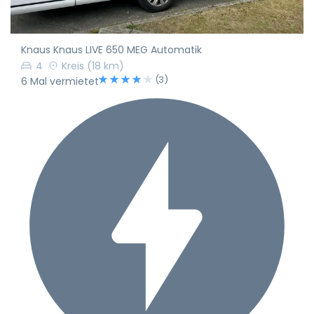
Knaus Knaus LIVE 650 MEG Automatik
4
Kreis
(18 km)
(3)
6 Mal vermietet