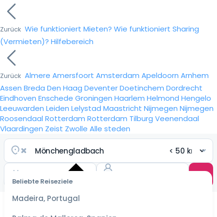
Wie funktioniert Mieten?
Wie funktioniert Sharing
Zurück
(Vermieten)?
Hilfebereich
Almere
Amersfoort
Amsterdam
Apeldoorn
Arnhem
Zurück
Assen
Breda
Den Haag
Deventer
Doetinchem
Dordrecht
Eindhoven
Enschede
Groningen
Haarlem
Helmond
Hengelo
Leeuwarden
Leiden
Lelystad
Maastricht
Nijmegen
Nijmegen
Roosendaal
Rotterdam
Rotterdam
Tilburg
Veenendaal
Vlaardingen
Zeist
Zwolle
Alle steden
Beliebte Reiseziele
Wähle
ein
Madeira, Portugal
Datum
für die