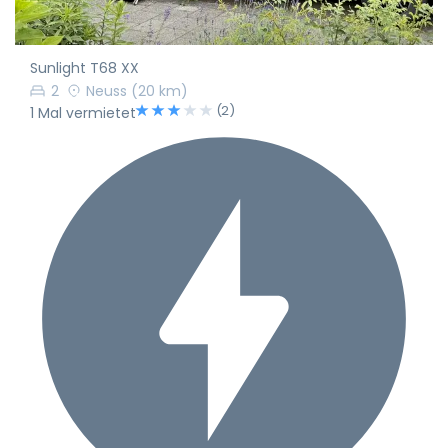
Sunlight T68 XX
2
Neuss
(20 km)
(2)
1 Mal vermietet