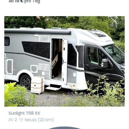
Ab
111 €
pro Tag
Sunlight T68 XX
2
Neuss
(20 km)