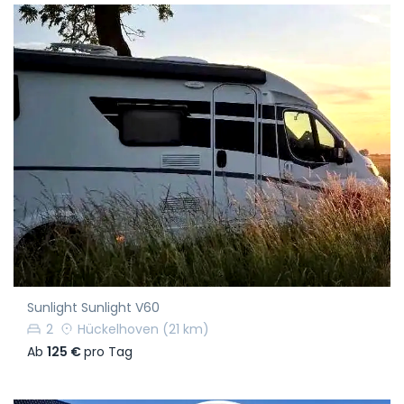
Sunlight Sunlight V60
2
Hückelhoven
(21 km)
Ab
125 €
pro Tag