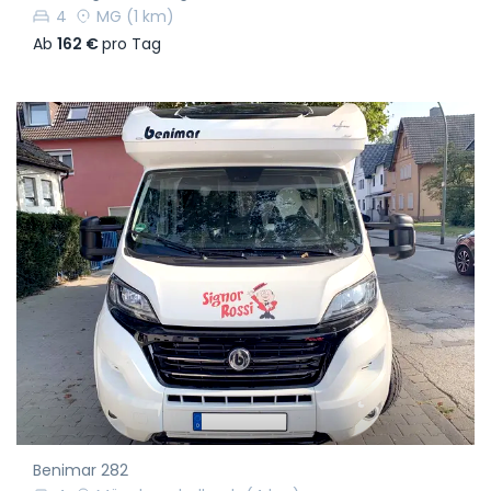
4
MG
(1 km)
Ab
162 €
pro Tag
Benimar 282