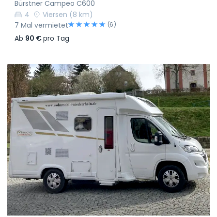
Bürstner Campeo C600
4
Viersen
(8 km)
(6)
7 Mal vermietet
Ab
90 €
pro Tag