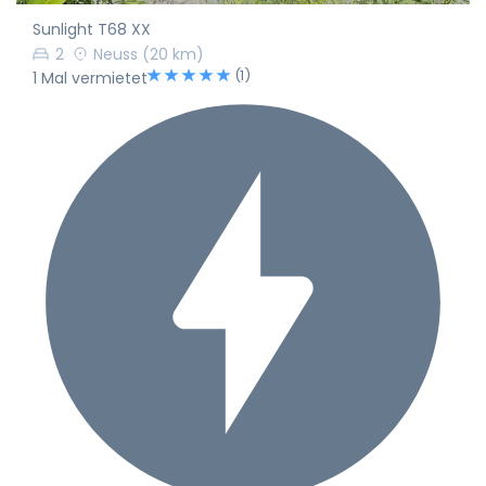
Sunlight T68 XX
2
Neuss
(20 km)
(1)
1 Mal vermietet