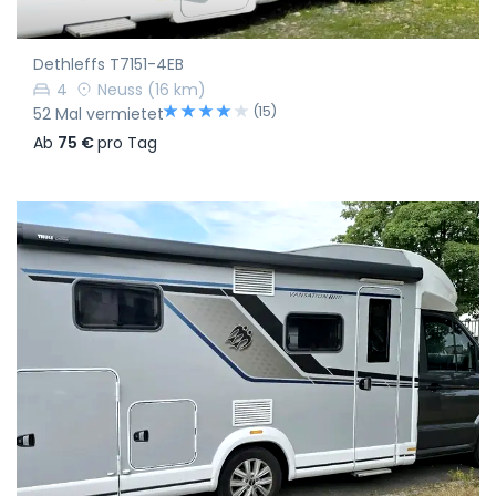
Dethleffs T7151-4EB
4
Neuss
(16 km)
(15)
52 Mal vermietet
Ab
75 €
pro Tag