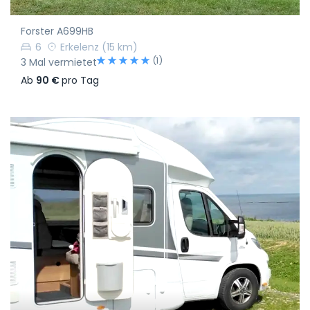
Forster A699HB
6
Erkelenz
(15 km)
(1)
3 Mal vermietet
Ab
90 €
pro Tag