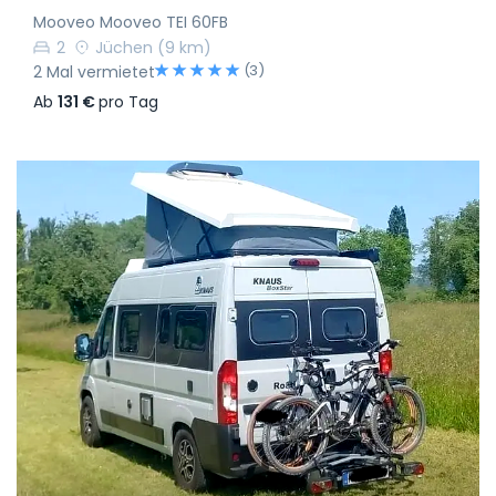
Mooveo Mooveo TEI 60FB
2
Jüchen
(9 km)
(3)
2 Mal vermietet
Ab
131 €
pro Tag