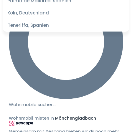
Palma de Mallorca, Spanien
besten
Preise
Köln, Deutschland
Teneriffa, Spanien
Wohnmobile suchen…
Wohnmobil mieten in
Mönchengladbach
Gemeinsam mit Yescapa bieten wir dir noch mehr