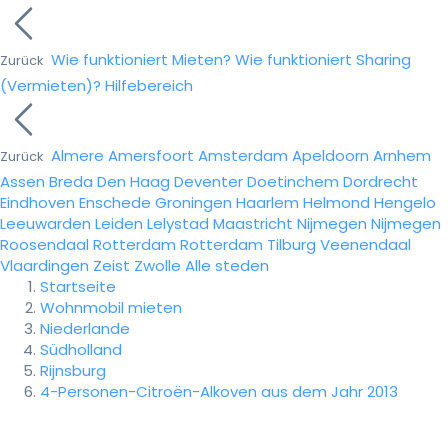
Wie funktioniert Mieten?
Wie funktioniert Sharing
Zurück
(Vermieten)?
Hilfebereich
Almere
Amersfoort
Amsterdam
Apeldoorn
Arnhem
Zurück
Assen
Breda
Den Haag
Deventer
Doetinchem
Dordrecht
Eindhoven
Enschede
Groningen
Haarlem
Helmond
Hengelo
Leeuwarden
Leiden
Lelystad
Maastricht
Nijmegen
Nijmegen
Roosendaal
Rotterdam
Rotterdam
Tilburg
Veenendaal
Vlaardingen
Zeist
Zwolle
Alle steden
Startseite
Wohnmobil mieten
Niederlande
Südholland
Rijnsburg
4-Personen-Citroën-Alkoven aus dem Jahr 2013