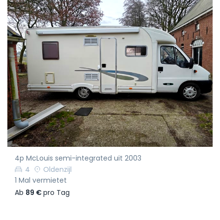
4p McLouis semi-integrated uit 2003
4
Oldenzijl
1 Mal vermietet
Ab
89 €
pro Tag