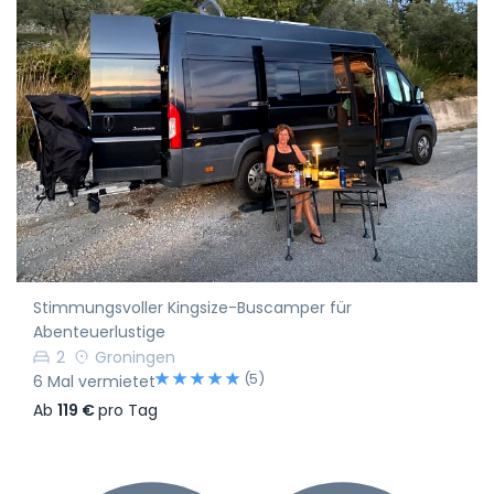
Stimmungsvoller Kingsize-Buscamper für
Abenteuerlustige
2
Groningen
(5)
6 Mal vermietet
Ab
119 €
pro Tag