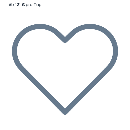
Ab
121 €
pro Tag