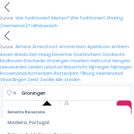
Wie funktioniert Mieten?
Wie funktioniert Sharing
Zurück
(Vermieten)?
Hilfebereich
Almere
Amersfoort
Amsterdam
Apeldoorn
Arnhem
Zurück
Assen
Breda
Den Haag
Deventer
Doetinchem
Dordrecht
Eindhoven
Enschede
Groningen
Haarlem
Helmond
Hengelo
Leeuwarden
Leiden
Lelystad
Maastricht
Nijmegen
Nijmegen
Roosendaal
Rotterdam
Rotterdam
Tilburg
Veenendaal
Vlaardingen
Zeist
Zwolle
Alle steden
Beliebte Reiseziele
Wähle
ein
Madeira, Portugal
Datum
für die