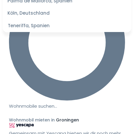
Palma de Mallorca, Spanien
besten
Preise
Köln, Deutschland
Teneriffa, Spanien
Wohnmobile suchen…
Wohnmobil mieten in
Groningen
Gemeinsam mit Yescapa bieten wir dir noch mehr