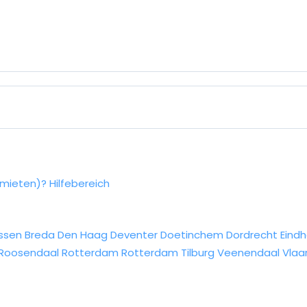
rmieten)?
Hilfebereich
ssen
Breda
Den Haag
Deventer
Doetinchem
Dordrecht
Eind
Roosendaal
Rotterdam
Rotterdam
Tilburg
Veenendaal
Vlaa