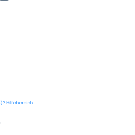
n)?
Hilfebereich
s