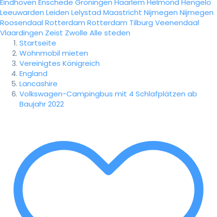
Eindhoven
Enschede
Groningen
Haarlem
Helmond
Hengelo
Leeuwarden
Leiden
Lelystad
Maastricht
Nijmegen
Nijmegen
Roosendaal
Rotterdam
Rotterdam
Tilburg
Veenendaal
Vlaardingen
Zeist
Zwolle
Alle steden
Startseite
Wohnmobil mieten
Vereinigtes Königreich
England
Lancashire
Volkswagen-Campingbus mit 4 Schlafplätzen ab
Baujahr 2022