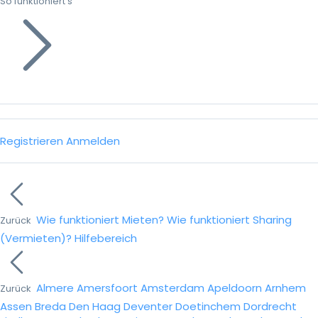
So funktioniert’s
Registrieren
Anmelden
Wie funktioniert Mieten?
Wie funktioniert Sharing
Zurück
(Vermieten)?
Hilfebereich
Almere
Amersfoort
Amsterdam
Apeldoorn
Arnhem
Zurück
Assen
Breda
Den Haag
Deventer
Doetinchem
Dordrecht