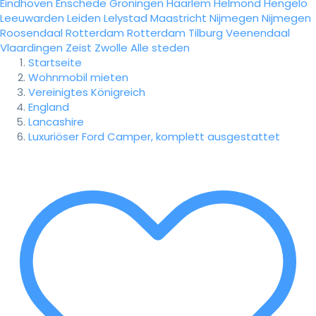
Eindhoven
Enschede
Groningen
Haarlem
Helmond
Hengelo
Leeuwarden
Leiden
Lelystad
Maastricht
Nijmegen
Nijmegen
Roosendaal
Rotterdam
Rotterdam
Tilburg
Veenendaal
Vlaardingen
Zeist
Zwolle
Alle steden
Startseite
Wohnmobil mieten
Vereinigtes Königreich
England
Lancashire
Luxuriöser Ford Camper, komplett ausgestattet