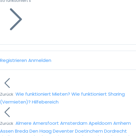
So funktioniert’s
Registrieren
Anmelden
Wie funktioniert Mieten?
Wie funktioniert Sharing
Zurück
(Vermieten)?
Hilfebereich
Almere
Amersfoort
Amsterdam
Apeldoorn
Arnhem
Zurück
Assen
Breda
Den Haag
Deventer
Doetinchem
Dordrecht