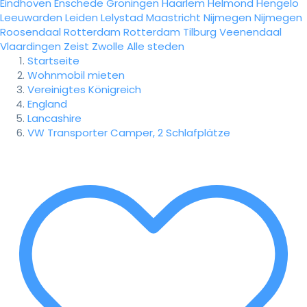
Eindhoven
Enschede
Groningen
Haarlem
Helmond
Hengelo
Leeuwarden
Leiden
Lelystad
Maastricht
Nijmegen
Nijmegen
Roosendaal
Rotterdam
Rotterdam
Tilburg
Veenendaal
Vlaardingen
Zeist
Zwolle
Alle steden
Startseite
Wohnmobil mieten
Vereinigtes Königreich
England
Lancashire
VW Transporter Camper, 2 Schlafplätze