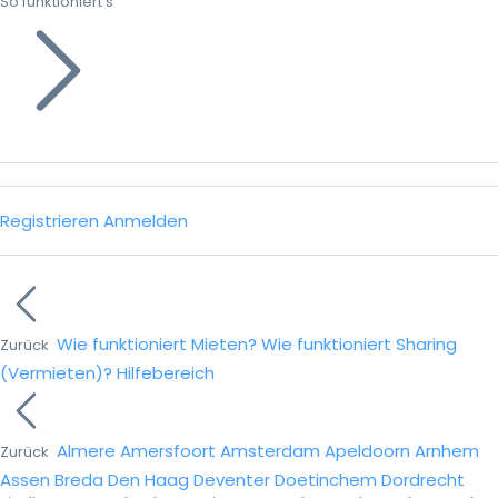
So funktioniert’s
Registrieren
Anmelden
Wie funktioniert Mieten?
Wie funktioniert Sharing
Zurück
(Vermieten)?
Hilfebereich
Almere
Amersfoort
Amsterdam
Apeldoorn
Arnhem
Zurück
Assen
Breda
Den Haag
Deventer
Doetinchem
Dordrecht