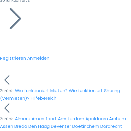
So funktioniert’s
Registrieren
Anmelden
Wie funktioniert Mieten?
Wie funktioniert Sharing
Zurück
(Vermieten)?
Hilfebereich
Almere
Amersfoort
Amsterdam
Apeldoorn
Arnhem
Zurück
Assen
Breda
Den Haag
Deventer
Doetinchem
Dordrecht