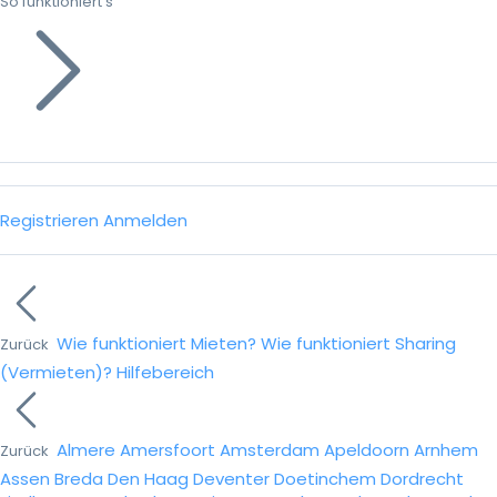
So funktioniert’s
Registrieren
Anmelden
Wie funktioniert Mieten?
Wie funktioniert Sharing
Zurück
(Vermieten)?
Hilfebereich
Almere
Amersfoort
Amsterdam
Apeldoorn
Arnhem
Zurück
Assen
Breda
Den Haag
Deventer
Doetinchem
Dordrecht