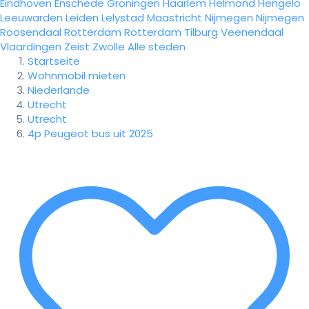
Eindhoven
Enschede
Groningen
Haarlem
Helmond
Hengelo
Leeuwarden
Leiden
Lelystad
Maastricht
Nijmegen
Nijmegen
Roosendaal
Rotterdam
Rotterdam
Tilburg
Veenendaal
Vlaardingen
Zeist
Zwolle
Alle steden
Startseite
Wohnmobil mieten
Niederlande
Utrecht
Utrecht
4p Peugeot bus uit 2025