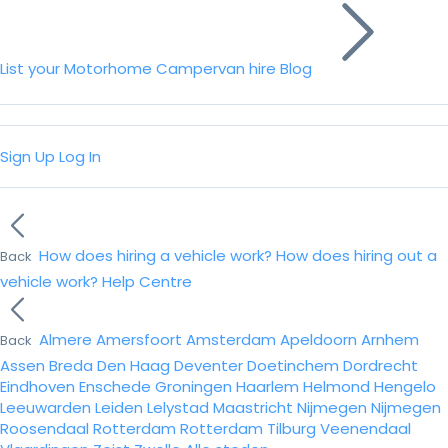
List your Motorhome
Campervan hire
Blog
Sign Up
Log In
How does hiring a vehicle work?
How does hiring out a
Back
vehicle work?
Help Centre
Almere
Amersfoort
Amsterdam
Apeldoorn
Arnhem
Back
Assen
Breda
Den Haag
Deventer
Doetinchem
Dordrecht
Eindhoven
Enschede
Groningen
Haarlem
Helmond
Hengelo
Leeuwarden
Leiden
Lelystad
Maastricht
Nijmegen
Nijmegen
Roosendaal
Rotterdam
Rotterdam
Tilburg
Veenendaal