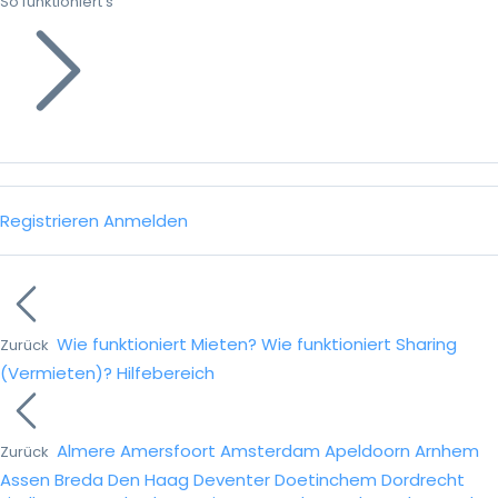
So funktioniert’s
Registrieren
Anmelden
Wie funktioniert Mieten?
Wie funktioniert Sharing
Zurück
(Vermieten)?
Hilfebereich
Almere
Amersfoort
Amsterdam
Apeldoorn
Arnhem
Zurück
Assen
Breda
Den Haag
Deventer
Doetinchem
Dordrecht