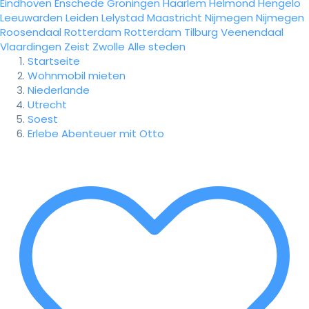
Eindhoven
Enschede
Groningen
Haarlem
Helmond
Hengelo
Leeuwarden
Leiden
Lelystad
Maastricht
Nijmegen
Nijmegen
Roosendaal
Rotterdam
Rotterdam
Tilburg
Veenendaal
Vlaardingen
Zeist
Zwolle
Alle steden
Startseite
Wohnmobil mieten
Niederlande
Utrecht
Soest
Erlebe Abenteuer mit Otto