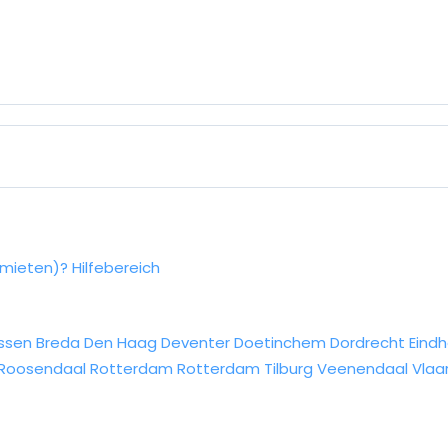
rmieten)?
Hilfebereich
ssen
Breda
Den Haag
Deventer
Doetinchem
Dordrecht
Eind
Roosendaal
Rotterdam
Rotterdam
Tilburg
Veenendaal
Vlaa