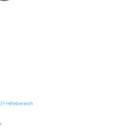
n)?
Hilfebereich
s