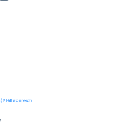
n)?
Hilfebereich
s