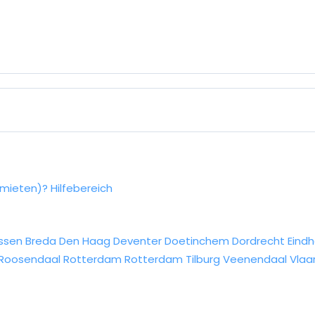
rmieten)?
Hilfebereich
ssen
Breda
Den Haag
Deventer
Doetinchem
Dordrecht
Eind
Roosendaal
Rotterdam
Rotterdam
Tilburg
Veenendaal
Vlaa