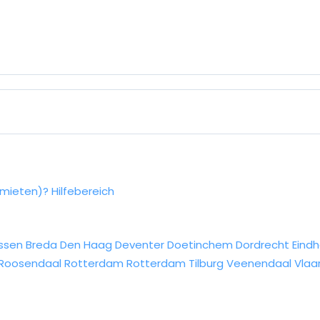
rmieten)?
Hilfebereich
ssen
Breda
Den Haag
Deventer
Doetinchem
Dordrecht
Eind
Roosendaal
Rotterdam
Rotterdam
Tilburg
Veenendaal
Vlaa