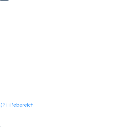
n)?
Hilfebereich
s