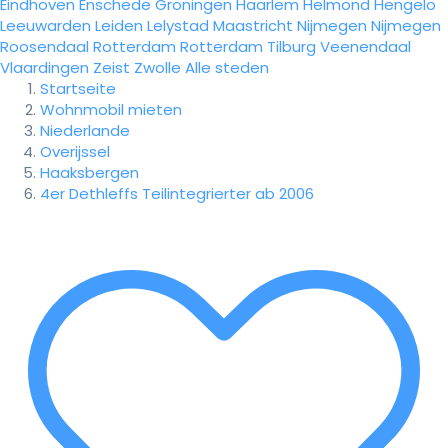
Eindhoven
Enschede
Groningen
Haarlem
Helmond
Hengelo
Leeuwarden
Leiden
Lelystad
Maastricht
Nijmegen
Nijmegen
Roosendaal
Rotterdam
Rotterdam
Tilburg
Veenendaal
Vlaardingen
Zeist
Zwolle
Alle steden
Startseite
Wohnmobil mieten
Niederlande
Overijssel
Haaksbergen
4er Dethleffs Teilintegrierter ab 2006