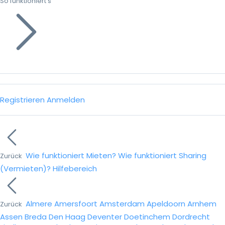
So funktioniert’s
Registrieren
Anmelden
Wie funktioniert Mieten?
Wie funktioniert Sharing
Zurück
(Vermieten)?
Hilfebereich
Almere
Amersfoort
Amsterdam
Apeldoorn
Arnhem
Zurück
Assen
Breda
Den Haag
Deventer
Doetinchem
Dordrecht