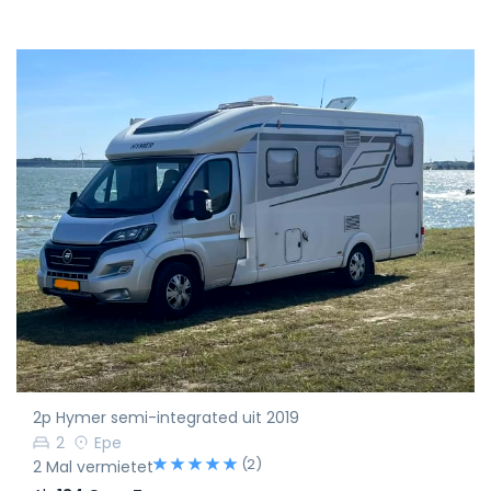
2p Hymer semi-integrated uit 2019
2
Epe
(2)
2 Mal vermietet