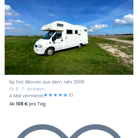
6p Fiat Alkoven aus dem Jahr 2006
6
Arnheim
(1)
4 Mal vermietet
Ab
108 €
pro Tag