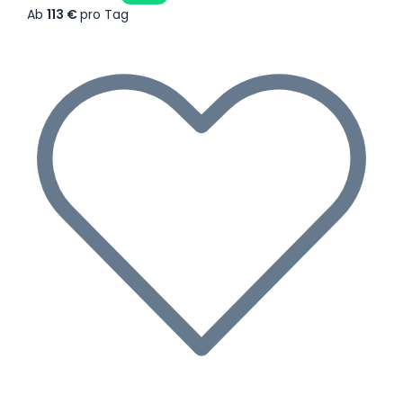
Ab
113 €
pro Tag