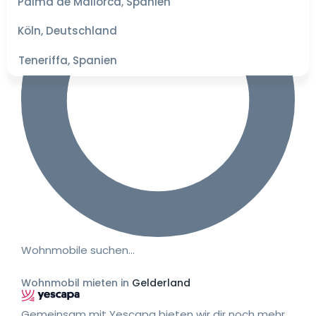
Palma de Mallorca, Spanien
besten
Preise
Köln, Deutschland
Teneriffa, Spanien
Wohnmobile suchen…
Wohnmobil mieten in
Gelderland
Gemeinsam mit Yescapa bieten wir dir noch mehr