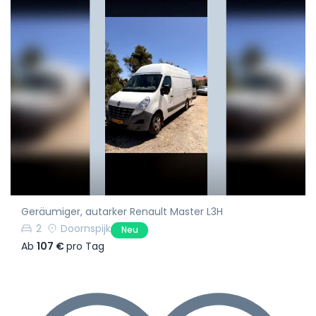
Geräumiger, autarker Renault Master L3H
2
Doornspijk
Neu
Ab
107 €
pro Tag