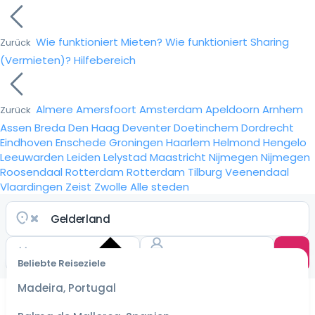
Wie funktioniert Mieten?
Wie funktioniert Sharing
Zurück
(Vermieten)?
Hilfebereich
Almere
Amersfoort
Amsterdam
Apeldoorn
Arnhem
Zurück
Assen
Breda
Den Haag
Deventer
Doetinchem
Dordrecht
Eindhoven
Enschede
Groningen
Haarlem
Helmond
Hengelo
Leeuwarden
Leiden
Lelystad
Maastricht
Nijmegen
Nijmegen
Roosendaal
Rotterdam
Rotterdam
Tilburg
Veenendaal
Vlaardingen
Zeist
Zwolle
Alle steden
Beliebte Reiseziele
Wähle
ein
Madeira, Portugal
Datum
für die