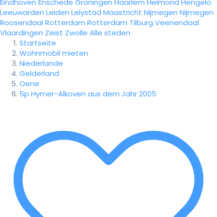
Eindhoven
Enschede
Groningen
Haarlem
Helmond
Hengelo
Leeuwarden
Leiden
Lelystad
Maastricht
Nijmegen
Nijmegen
Roosendaal
Rotterdam
Rotterdam
Tilburg
Veenendaal
Vlaardingen
Zeist
Zwolle
Alle steden
Startseite
Wohnmobil mieten
Niederlande
Gelderland
Oene
5p Hymer-Alkoven aus dem Jahr 2005