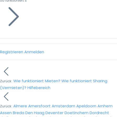
So funktioniert’s
Registrieren
Anmelden
Wie funktioniert Mieten?
Wie funktioniert Sharing
Zurück
(Vermieten)?
Hilfebereich
Almere
Amersfoort
Amsterdam
Apeldoorn
Arnhem
Zurück
Assen
Breda
Den Haag
Deventer
Doetinchem
Dordrecht