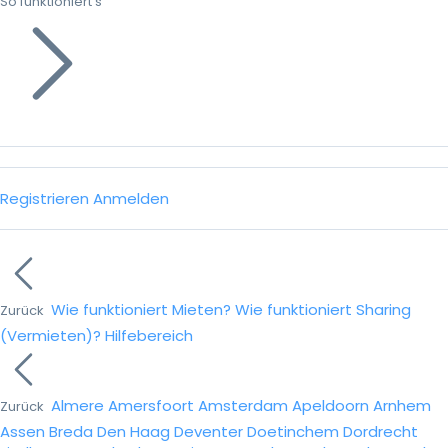
So funktioniert’s
Registrieren
Anmelden
Wie funktioniert Mieten?
Wie funktioniert Sharing
Zurück
(Vermieten)?
Hilfebereich
Almere
Amersfoort
Amsterdam
Apeldoorn
Arnhem
Zurück
Assen
Breda
Den Haag
Deventer
Doetinchem
Dordrecht