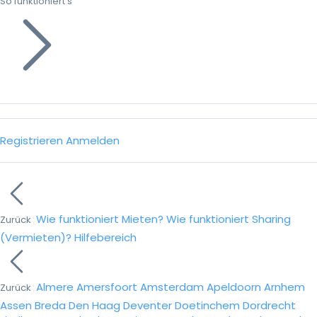
So funktioniert’s
Registrieren
Anmelden
Wie funktioniert Mieten?
Wie funktioniert Sharing
Zurück
(Vermieten)?
Hilfebereich
Almere
Amersfoort
Amsterdam
Apeldoorn
Arnhem
Zurück
Assen
Breda
Den Haag
Deventer
Doetinchem
Dordrecht