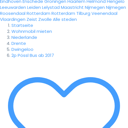
Eindhoven
Enschede
Groningen
Haarlem
Helmond
Hengelo
Leeuwarden
Leiden
Lelystad
Maastricht
Nijmegen
Nijmegen
Roosendaal
Rotterdam
Rotterdam
Tilburg
Veenendaal
Vlaardingen
Zeist
Zwolle
Alle steden
Startseite
Wohnmobil mieten
Niederlande
Drente
Dwingeloo
2p Pössl Bus ab 2017